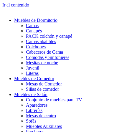
Ir al contenido
Muebles de Dormitorio
Camas
Canapés
PACK colchón y canapé
Camas abatibles
Colchones
Cabeceros de Cama
Comodas y Sinfonieres
Mesitas de noche
Juvenil
Literas
Muebles de Comedor
Mesas de Comedor
Sillas de comedor
Muebles de Salón
Conjunto de muebles para TV
Aparadores
Librerías
Mesas de centro
Sofás
Muebles Auxiliares
Percheros