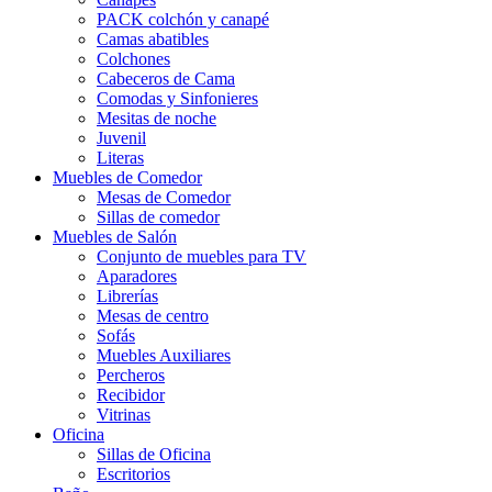
PACK colchón y canapé
Camas abatibles
Colchones
Cabeceros de Cama
Comodas y Sinfonieres
Mesitas de noche
Juvenil
Literas
Muebles de Comedor
Mesas de Comedor
Sillas de comedor
Muebles de Salón
Conjunto de muebles para TV
Aparadores
Librerías
Mesas de centro
Sofás
Muebles Auxiliares
Percheros
Recibidor
Vitrinas
Oficina
Sillas de Oficina
Escritorios