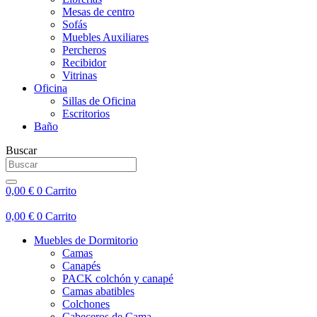
Mesas de centro
Sofás
Muebles Auxiliares
Percheros
Recibidor
Vitrinas
Oficina
Sillas de Oficina
Escritorios
Baño
Buscar
0,00
€
0
Carrito
0,00
€
0
Carrito
Muebles de Dormitorio
Camas
Canapés
PACK colchón y canapé
Camas abatibles
Colchones
Cabeceros de Cama