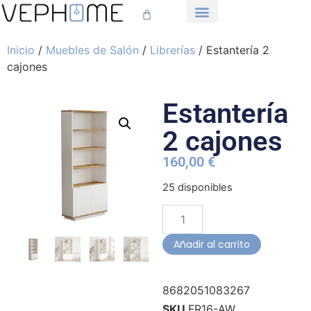
Inicio
/
Muebles de Salón
/
Librerías
/ Estantería 2
cajones
Estantería
2 cajones
160,00
€
25 disponibles
Añadir al carrito
8682051083267
SKU
FR16-AW