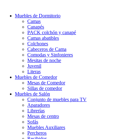
Ir
al
Muebles de Dormitorio
contenido
Camas
Canapés
PACK colchón y canapé
Camas abatibles
Colchones
Cabeceros de Cama
Comodas y Sinfonieres
Mesitas de noche
Juvenil
Literas
Muebles de Comedor
Mesas de Comedor
Sillas de comedor
Muebles de Salón
Conjunto de muebles para TV
Aparadores
Librerías
Mesas de centro
Sofás
Muebles Auxiliares
Percheros
Recibidor