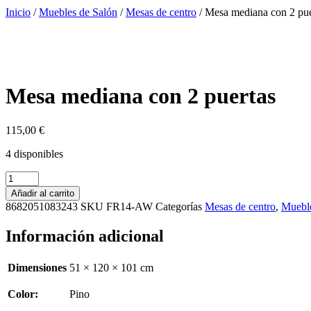
Inicio
/
Muebles de Salón
/
Mesas de centro
/ Mesa mediana con 2 pue
Mesa mediana con 2 puertas
115,00
€
4 disponibles
Mesa
mediana
Añadir al carrito
con
8682051083243
SKU
FR14-AW
Categorías
Mesas de centro
,
Mueble
2
puertas
Información adicional
cantidad
Dimensiones
51 × 120 × 101 cm
Color:
Pino