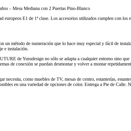
 años – Mesa Mediana con 2 Puertas Pino-Blanco
europeos E1 de 1ª clase. Los accesorios utilizados cumplen con los es
n un método de numeración que lo hace muy especial y fácil de instalar.
e e instalación.
UTURE de Yurudesign no sólo se adapta a cualquier entorno sino que tam
temas de conexión se puedan desmontar y volver a montar repetidamente
r necesita, como muebles de TV, mesas de centro, estanterías, estante
nibles en una variedad de opciones de color. Entrega a Pie de Calle. 