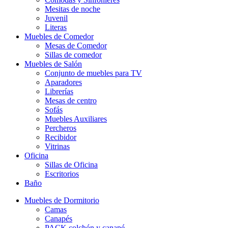
Mesitas de noche
Juvenil
Literas
Muebles de Comedor
Mesas de Comedor
Sillas de comedor
Muebles de Salón
Conjunto de muebles para TV
Aparadores
Librerías
Mesas de centro
Sofás
Muebles Auxiliares
Percheros
Recibidor
Vitrinas
Oficina
Sillas de Oficina
Escritorios
Baño
Muebles de Dormitorio
Camas
Canapés
PACK colchón y canapé