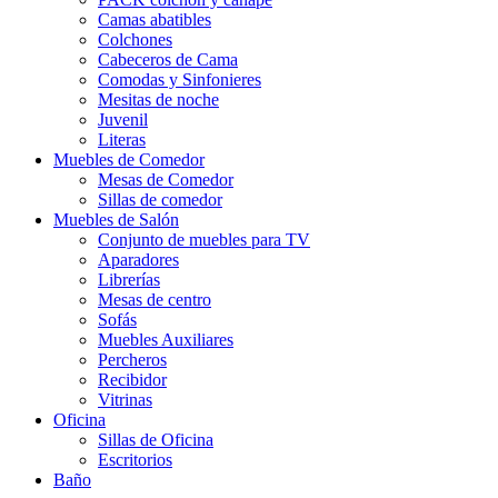
Camas abatibles
Colchones
Cabeceros de Cama
Comodas y Sinfonieres
Mesitas de noche
Juvenil
Literas
Muebles de Comedor
Mesas de Comedor
Sillas de comedor
Muebles de Salón
Conjunto de muebles para TV
Aparadores
Librerías
Mesas de centro
Sofás
Muebles Auxiliares
Percheros
Recibidor
Vitrinas
Oficina
Sillas de Oficina
Escritorios
Baño