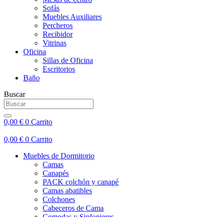
Sofás
Muebles Auxiliares
Percheros
Recibidor
Vitrinas
Oficina
Sillas de Oficina
Escritorios
Baño
Buscar
0,00
€
0
Carrito
0,00
€
0
Carrito
Muebles de Dormitorio
Camas
Canapés
PACK colchón y canapé
Camas abatibles
Colchones
Cabeceros de Cama
Comodas y Sinfonieres