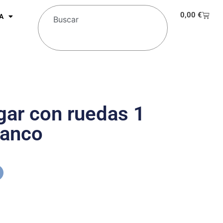
0,00
€
A
ar con ruedas 1
lanco