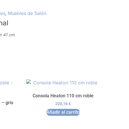
res
,
Muebles de Salón
nal
 × 41 cm
Consola Heaton 110 cm roble
 – gris
220,16
€
Añadir al carrito