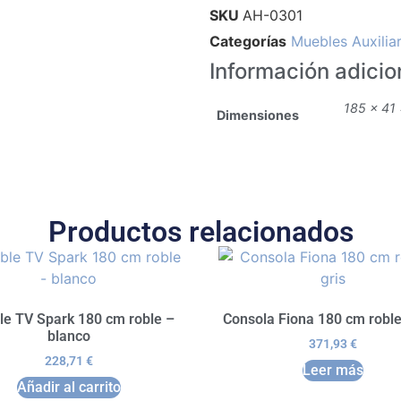
SKU
AH-0301
Categorías
Muebles Auxilia
Información adicio
185 × 41
Dimensiones
Productos relacionados
e TV Spark 180 cm roble –
Consola Fiona 180 cm roble
blanco
371,93
€
228,71
€
Leer más
Añadir al carrito