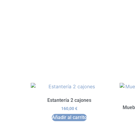
Estantería 2 cajones
Muebl
160,00
€
Añadir al carrito