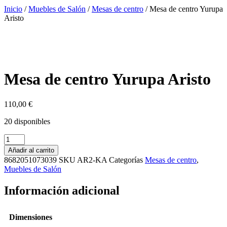
Inicio
/
Muebles de Salón
/
Mesas de centro
/ Mesa de centro Yurupa
Aristo
Mesa de centro Yurupa Aristo
110,00
€
20 disponibles
Mesa
de
Añadir al carrito
centro
8682051073039
SKU
AR2-KA
Categorías
Mesas de centro
,
Yurupa
Muebles de Salón
Aristo
cantidad
Información adicional
Dimensiones