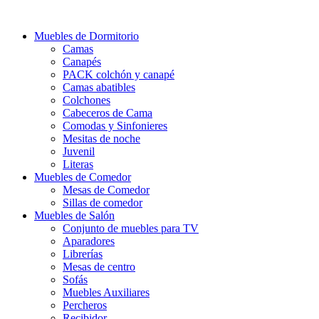
Ir
al
Muebles de Dormitorio
contenido
Camas
Canapés
PACK colchón y canapé
Camas abatibles
Colchones
Cabeceros de Cama
Comodas y Sinfonieres
Mesitas de noche
Juvenil
Literas
Muebles de Comedor
Mesas de Comedor
Sillas de comedor
Muebles de Salón
Conjunto de muebles para TV
Aparadores
Librerías
Mesas de centro
Sofás
Muebles Auxiliares
Percheros
Recibidor