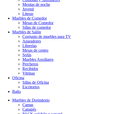
Mesitas de noche
Juvenil
Literas
Muebles de Comedor
Mesas de Comedor
Sillas de comedor
Muebles de Salón
Conjunto de muebles para TV
Aparadores
Librerías
Mesas de centro
Sofás
Muebles Auxiliares
Percheros
Recibidor
Vitrinas
Oficina
Sillas de Oficina
Escritorios
Baño
Muebles de Dormitorio
Camas
Canapés
PACK colchón y canapé