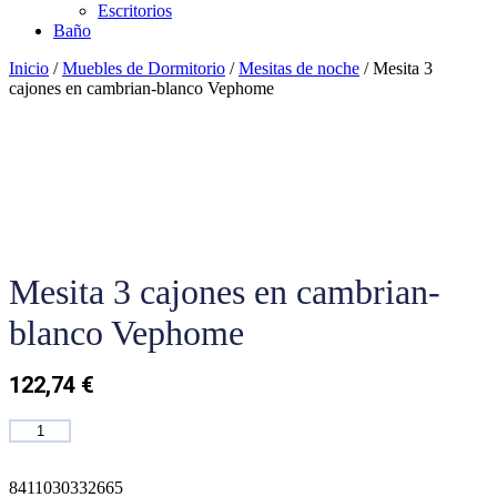
Escritorios
Baño
Inicio
/
Muebles de Dormitorio
/
Mesitas de noche
/ Mesita 3
cajones en cambrian-blanco Vephome
Mesita 3 cajones en cambrian-
blanco Vephome
122,74
€
Mesita
Añadir al carrito
3
cajones
en
8411030332665