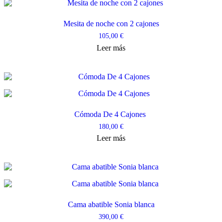
Las
opciones
se
Mesita de noche con 2 cajones
pueden
105,00
€
elegir
en
Leer más
la
página
de
producto
Cómoda De 4 Cajones
180,00
€
Leer más
Cama abatible Sonia blanca
390,00
€