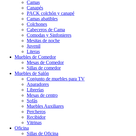
Camas
Canapés
PACK colchón y canapé
Camas abatibles
Colchones
Cabeceros de Cama
Comodas y Sinfonieres
Mesitas de noche
Juvenil
Literas
Muebles de Comedor
Mesas de Comedor
Sillas de comedor
Muebles de Salón
Conjunto de muebles para TV
Aparadores
Librerías
Mesas de centro
Sofás
Muebles Auxiliares
Percheros
Recibidor
Vitrinas
Oficina
Sillas de Oficina