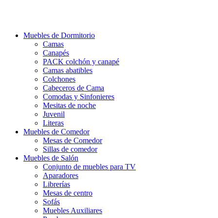
Ir
al
contenido
Muebles de Dormitorio
Camas
Canapés
PACK colchón y canapé
Camas abatibles
Colchones
Cabeceros de Cama
Comodas y Sinfonieres
Mesitas de noche
Juvenil
Literas
Muebles de Comedor
Mesas de Comedor
Sillas de comedor
Muebles de Salón
Conjunto de muebles para TV
Aparadores
Librerías
Mesas de centro
Sofás
Muebles Auxiliares