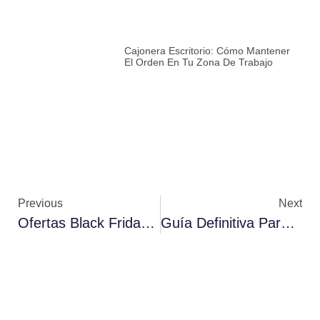
Cajonera Escritorio: Cómo Mantener
El Orden En Tu Zona De Trabajo
Previous
Next
Ofertas Black Friday 2025 En Muebles
Guía Definitiva Para Colocar La Televisión Con Medidas Y Alturas