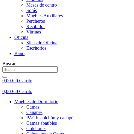
Mesas de centro
Sofás
Muebles Auxiliares
Percheros
Recibidor
Vitrinas
Oficina
Sillas de Oficina
Escritorios
Baño
Buscar
0,00
€
0
Carrito
0,00
€
0
Carrito
Muebles de Dormitorio
Camas
Canapés
PACK colchón y canapé
Camas abatibles
Colchones
Cabeceros de Cama