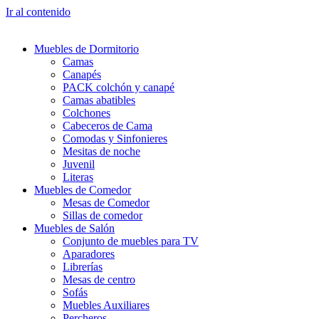
Ir al contenido
Muebles de Dormitorio
Camas
Canapés
PACK colchón y canapé
Camas abatibles
Colchones
Cabeceros de Cama
Comodas y Sinfonieres
Mesitas de noche
Juvenil
Literas
Muebles de Comedor
Mesas de Comedor
Sillas de comedor
Muebles de Salón
Conjunto de muebles para TV
Aparadores
Librerías
Mesas de centro
Sofás
Muebles Auxiliares
Percheros