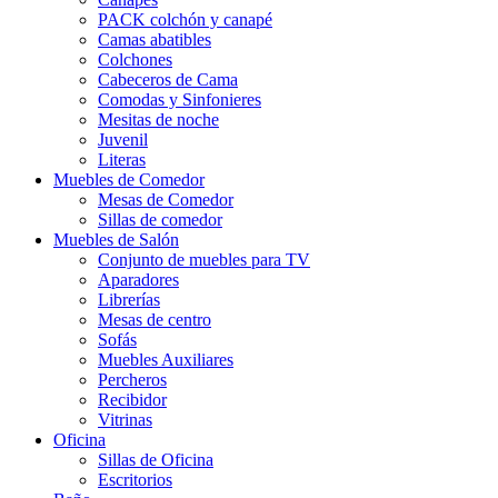
PACK colchón y canapé
Camas abatibles
Colchones
Cabeceros de Cama
Comodas y Sinfonieres
Mesitas de noche
Juvenil
Literas
Muebles de Comedor
Mesas de Comedor
Sillas de comedor
Muebles de Salón
Conjunto de muebles para TV
Aparadores
Librerías
Mesas de centro
Sofás
Muebles Auxiliares
Percheros
Recibidor
Vitrinas
Oficina
Sillas de Oficina
Escritorios