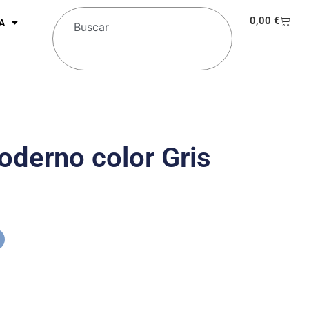
0,00
€
A
derno color Gris