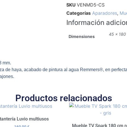
SKU
VENMD5-CS
Categorías
Aparadores
,
Mue
Información adicio
45 × 180
Dimensiones
8 mm.
za de haya, acabado de pintura al agua Remmers®, en perfecta 
ajones.
Productos relacionados
tantería Luvio multiusos
Mueble TV Spark 180 cm r
160,00
€