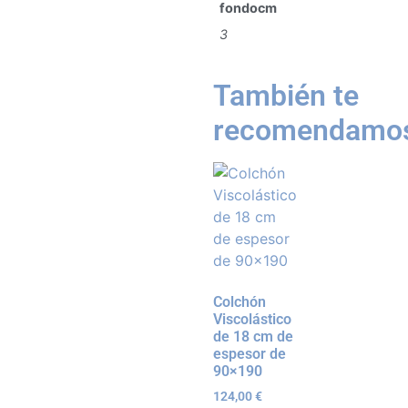
fondocm
3
También te
recomendamo
Colchón
Viscolástico
de 18 cm de
espesor de
90×190
124,00
€