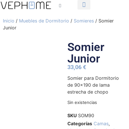
MUEBLES DE DORMITORIO
MUEBLES DE COMEDOR
MUEBLES DE SALÓN
Inicio
/
Muebles de Dormitorio
/
Somieres
/ Somier
Junior
Somier
Junior
33,06
€
Somier para Dormitorio
de 90×190 de lama
estrecha de chopo
Sin existencias
SKU
SOM90
Categorías
Camas
,