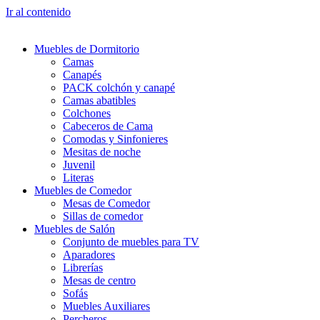
Ir al contenido
Muebles de Dormitorio
Camas
Canapés
PACK colchón y canapé
Camas abatibles
Colchones
Cabeceros de Cama
Comodas y Sinfonieres
Mesitas de noche
Juvenil
Literas
Muebles de Comedor
Mesas de Comedor
Sillas de comedor
Muebles de Salón
Conjunto de muebles para TV
Aparadores
Librerías
Mesas de centro
Sofás
Muebles Auxiliares
Percheros