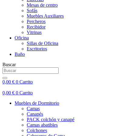
Mesas de centro
Sofás
Muebles Auxiliares
Percheros
Recibidor
Vitrinas
Oficina
Sillas de Oficina
Escritorios
Baño
Buscar
0,00
€
0
Carrito
0,00
€
0
Carrito
Muebles de Dormitorio
Camas
Canapés
PACK colchón y canapé
Camas abatibles
Colchones
Cabeceros de Cama