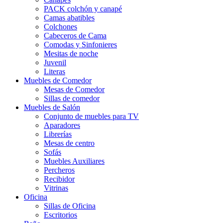
PACK colchón y canapé
Camas abatibles
Colchones
Cabeceros de Cama
Comodas y Sinfonieres
Mesitas de noche
Juvenil
Literas
Muebles de Comedor
Mesas de Comedor
Sillas de comedor
Muebles de Salón
Conjunto de muebles para TV
Aparadores
Librerías
Mesas de centro
Sofás
Muebles Auxiliares
Percheros
Recibidor
Vitrinas
Oficina
Sillas de Oficina
Escritorios