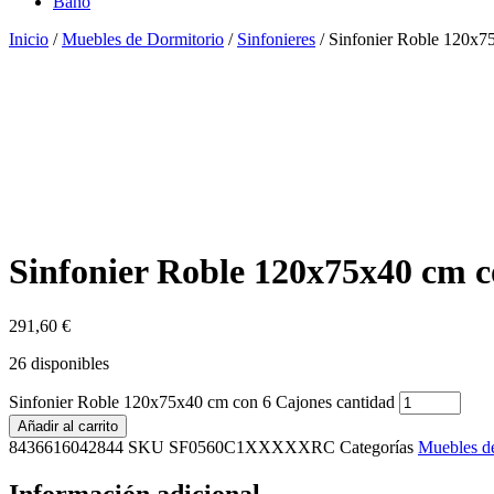
Baño
Inicio
/
Muebles de Dormitorio
/
Sinfonieres
/ Sinfonier Roble 120x7
Sinfonier Roble 120x75x40 cm c
291,60
€
26 disponibles
Sinfonier Roble 120x75x40 cm con 6 Cajones cantidad
Añadir al carrito
8436616042844
SKU
SF0560C1XXXXXRC
Categorías
Muebles d
Información adicional