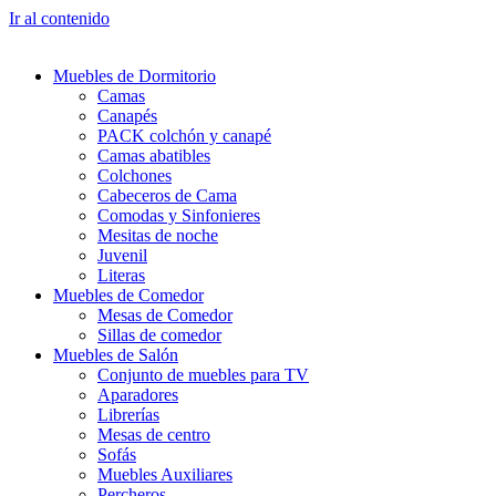
Ir al contenido
Muebles de Dormitorio
Camas
Canapés
PACK colchón y canapé
Camas abatibles
Colchones
Cabeceros de Cama
Comodas y Sinfonieres
Mesitas de noche
Juvenil
Literas
Muebles de Comedor
Mesas de Comedor
Sillas de comedor
Muebles de Salón
Conjunto de muebles para TV
Aparadores
Librerías
Mesas de centro
Sofás
Muebles Auxiliares
Percheros