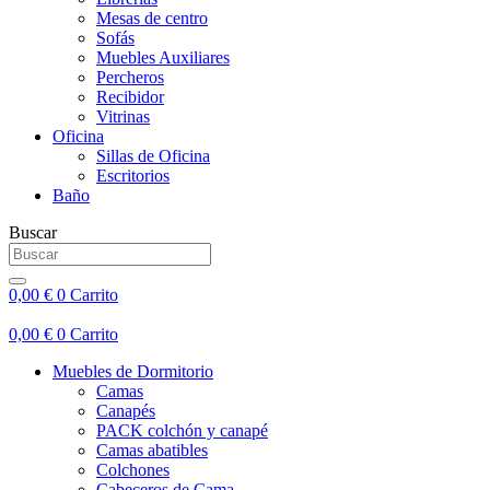
Mesas de centro
Sofás
Muebles Auxiliares
Percheros
Recibidor
Vitrinas
Oficina
Sillas de Oficina
Escritorios
Baño
Buscar
0,00
€
0
Carrito
0,00
€
0
Carrito
Muebles de Dormitorio
Camas
Canapés
PACK colchón y canapé
Camas abatibles
Colchones
Cabeceros de Cama