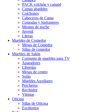
PACK colchón y canapé
Camas abatibles
Colchones
Cabeceros de Cama
Comodas y Sinfonieres
Mesitas de noche
Juvenil
Literas
Muebles de Comedor
Mesas de Comedor
Sillas de comedor
Muebles de Salón
Conjunto de muebles para TV
Aparadores
Librerías
Mesas de centro
Sofás
Muebles Auxiliares
Percheros
Recibidor
Vitrinas
Oficina
Sillas de Oficina
Escritorios