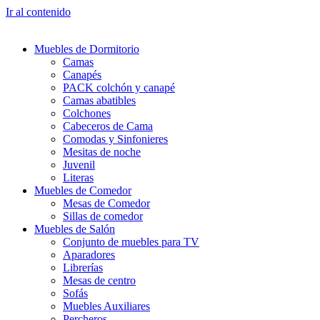
Ir al contenido
Muebles de Dormitorio
Camas
Canapés
PACK colchón y canapé
Camas abatibles
Colchones
Cabeceros de Cama
Comodas y Sinfonieres
Mesitas de noche
Juvenil
Literas
Muebles de Comedor
Mesas de Comedor
Sillas de comedor
Muebles de Salón
Conjunto de muebles para TV
Aparadores
Librerías
Mesas de centro
Sofás
Muebles Auxiliares
Percheros