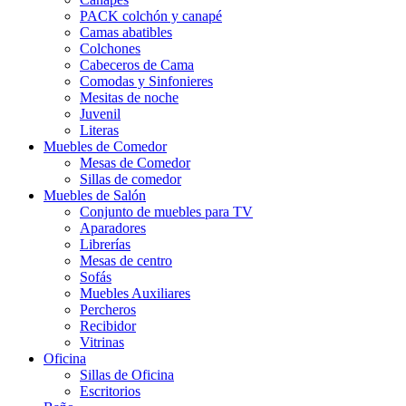
PACK colchón y canapé
Camas abatibles
Colchones
Cabeceros de Cama
Comodas y Sinfonieres
Mesitas de noche
Juvenil
Literas
Muebles de Comedor
Mesas de Comedor
Sillas de comedor
Muebles de Salón
Conjunto de muebles para TV
Aparadores
Librerías
Mesas de centro
Sofás
Muebles Auxiliares
Percheros
Recibidor
Vitrinas
Oficina
Sillas de Oficina
Escritorios