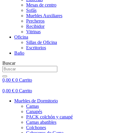
Mesas de centro
Sofás
Muebles Auxiliares
Percheros
Recibidor
Vitrinas
Oficina
Sillas de Oficina
Escritorios
Baño
Buscar
0,00
€
0
Carrito
0,00
€
0
Carrito
Muebles de Dormitorio
Camas
Canapés
PACK colchón y canapé
Camas abatibles
Colchones
Cabeceros de Cama