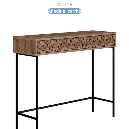
228,71
€
Añadir al carrito