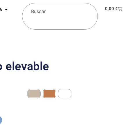
0,00
€
A
 elevable