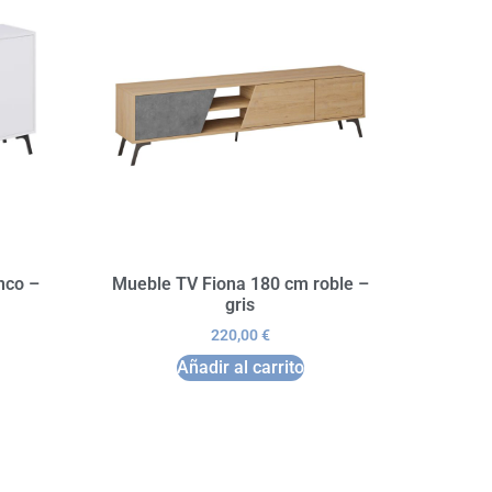
nco –
Mueble TV Fiona 180 cm roble –
gris
220,00
€
Añadir al carrito