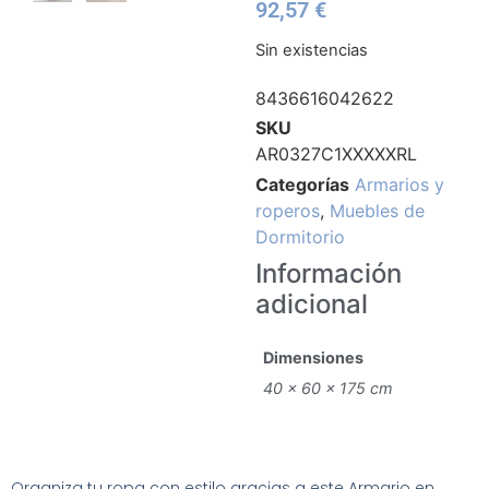
92,57
€
Sin existencias
8436616042622
SKU
AR0327C1XXXXXRL
Categorías
Armarios y
roperos
,
Muebles de
Dormitorio
Información
adicional
Dimensiones
40 × 60 × 175 cm
Organiza tu ropa con estilo gracias a este Armario en