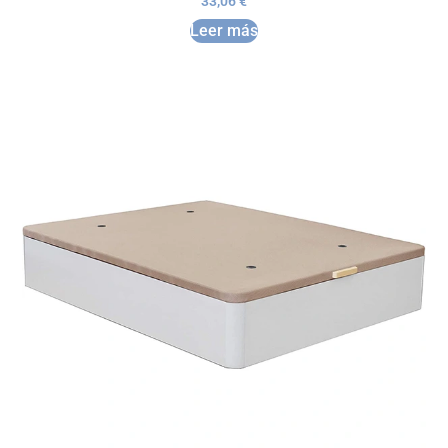
33,06
€
Leer más