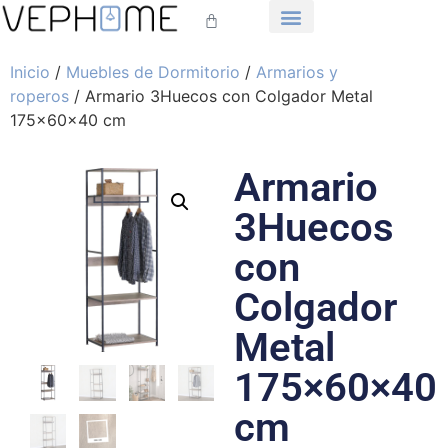
Inicio
/
Muebles de Dormitorio
/
Armarios y
roperos
/ Armario 3Huecos con Colgador Metal
175×60×40 cm
Armario
3Huecos
con
Colgador
Metal
175×60×40
cm